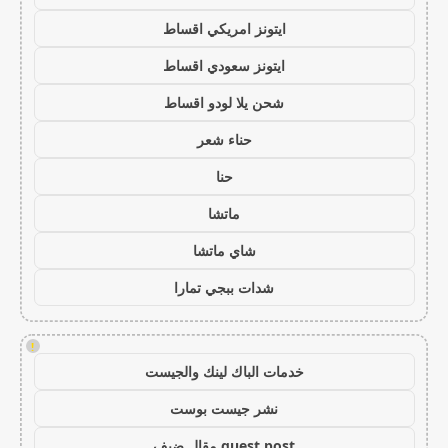
ايتونز امريكي اقساط
ايتونز سعودي اقساط
شحن يلا لودو اقساط
حناء شعر
حنا
ماتشا
شاي ماتشا
شدات ببجي تمارا
!
خدمات الباك لينك والجيست
نشر جيست بوست
guest post مقال ضيف