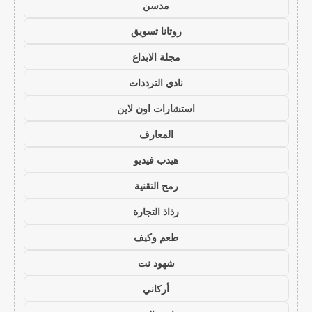
مدسن
روتانا تسويق
مجلة الابداع
نادي الترددات
استشارات اون لاين
المعارف
هيدب فيديو
رمح التقنية
رذاذ التجارة
طعم وكيف
شهود نت
أركاني