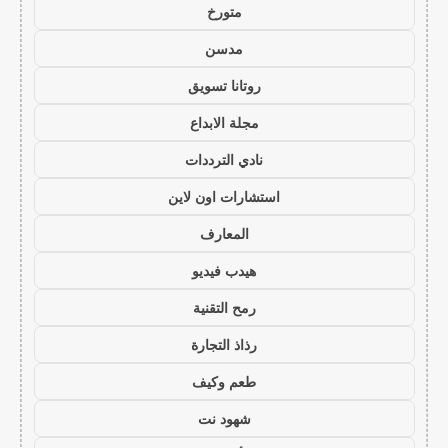
متورخ
مدسن
روتانا تسويق
مجلة الابداع
نادي الترددات
استشارات اون لاين
المعارف
هيدب فيديو
رمح التقنية
رذاذ التجارة
طعم وكيف
شهود نت