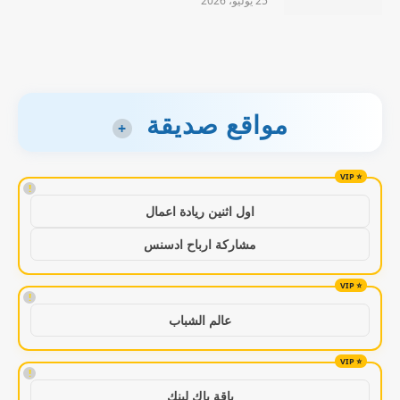
25 يوليو، 2026
مواقع صديقة
+
!
اول اثنين ريادة اعمال
مشاركة ارباح ادسنس
!
عالم الشباب
!
باقة باك لينك