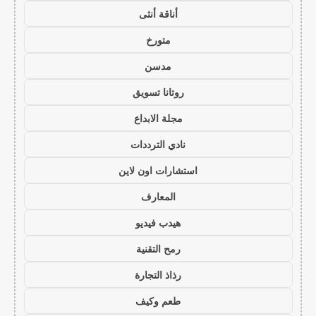
أناقة أنثى
متورخ
مدسن
روتانا تسويق
مجلة الابداع
نادي الترددات
استشارات اون لاين
المعارف
هيدب فيديو
رمح التقنية
رذاذ التجارة
طعم وكيف