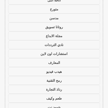
أناقة أنثى
متورخ
مدسن
روتانا تسويق
مجلة الابداع
نادي الترددات
استشارات اون لاين
المعارف
هيدب فيديو
رمح التقنية
رذاذ التجارة
طعم وكيف
شهود نت