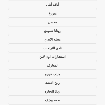
أناقة أنثى
متورخ
مدسن
روتانا تسويق
مجلة الابداع
نادي الترددات
استشارات اون لاين
المعارف
هيدب فيديو
رمح التقنية
رذاذ التجارة
طعم وكيف