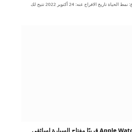
مفضل مثل شركة Labs, Inc. النوع: نمط الحياة تاريخ الافراج عنه: 24 أكتوبر 2022 تتيح لك
مثل iPhone، قد تصبح Apple Watch قريبًا مفتاح السيارة لسائقي