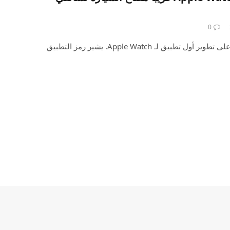
0
يبدو أن شركة Tesla تعمل بنشاط على تطوير أول تطبيق لـ Apple Watch. يشير رمز التطبيق