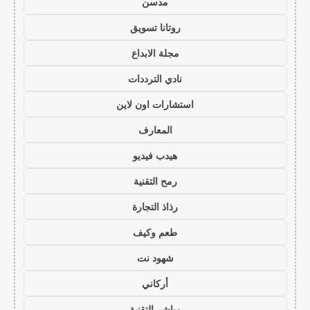
مدسن
روتانا تسويق
مجلة الابداع
نادي الترددات
استشارات اون لاين
المعارف
هيدب فيديو
رمح التقنية
رذاذ التجارة
طعم وكيف
شهود نت
أركاني
مباشر التقنية