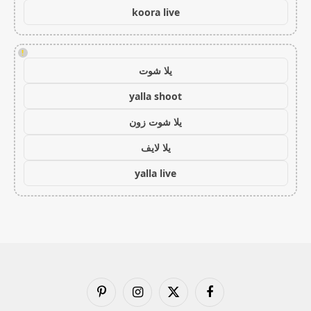
koora live
!
يلا شوت
yalla shoot
يلا شوت زون
يلا لايف
yalla live
فيسبوك
X
الانستغرام
بينتيريست
(Twitter)