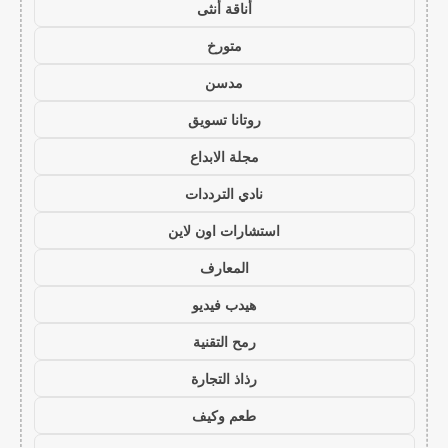
أناقة أنثى
متورخ
مدسن
روتانا تسويق
مجلة الابداع
نادي الترددات
استشارات اون لاين
المعارف
هيدب فيديو
رمح التقنية
رذاذ التجارة
طعم وكيف