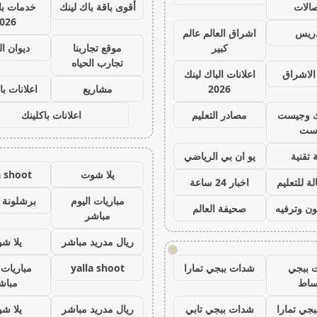
صالات
أقوى باقة باك لينك
خدمات با 
026
دريس
اشراق العالم عالم
كبير
موقع تجاربنا
ديوان ا
تجارب الحياه
الاشراق
اعلانات الباك لينك
2026
مشاريع
اعلانات با
ك وجيست
مصادر التعليم
اعلانات باكلينك
ست
 تقنية
يو ان بي الرياضي
يلا شوت
a shoot
ة للتعليم
اخبار 24 ساعة
مباريات اليوم
برشلونة 
ون وترفيه
صحيفة العالم
مباشر
ريال مدريد مباشر
يلا ش
!
 ببجي
شدات ببجي تمارا
yalla shoot
مباريات 
ساط
مباش
جي تمارا
شدات ببجي تابي
ريال مدريد مباشر
يلا ش