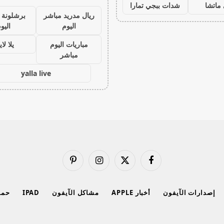
ماتشا
شدات ببجي تمارا
ريال مدريد مباشر
برشلونة 
اليوم
اليو
مباريات اليوم
يلا لا
مباشر
yalla live
فيسبوك
X
الانستغرام
بينتيريست
(Twitter)
إصدارات الآيفون
أخبار APPLE
مشاكل الآيفون
IPAD
حماي