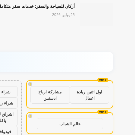
أركان للسياحة والسفر: خدمات سفر متكامل
25 يوليو، 2026
!
شراء ب
اول اثنين ريادة
مشاركة ارباح
اعمال
ادسنس
شراء رو
اشراق ل
!
باكل
عالم الشباب
فودواف