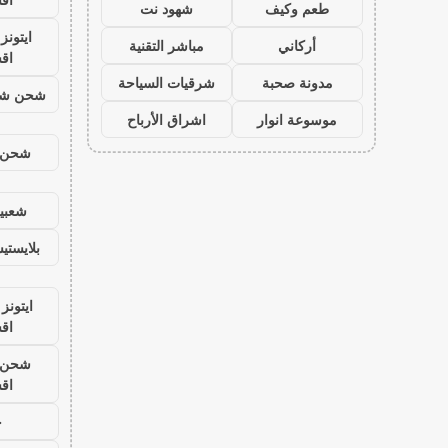
طعم وكيف
شهود نت
ايتون
أركاني
مباشر التقنية
اق
مدونة صحبة
شرقيات السياحة
شحن شد
موسوعة انوار
اشراق الأرباح
شحن ي
شعبية
بلايست
ايتونز
اق
شحن ي
اق
ح