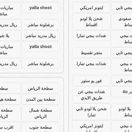
جي تابي
ايتونز امريكي
yalla shoot
مباريات 
مباش
ز سعودي
شحن يلا لودو
ساط
اقساط
برشلونة مباشر
ريال مدريد
 ببجي
شدات ببجي تمارا
ريال مدريد مباشر
يلا ش
ساط
yalla shoot
مباريات 
جي تابي
متجر تقسيط
مباش
 ببجي
شدات ببجي تمارا
برشلونة مباشر
ريال مدريد
ساط
جي تابي
فور يو ستور
سطحة الرياض
سطح
 4u
شدات ببجي عن
طريق الايدي
سطحة بين المدن
سطحة هيد
لا لودو
شحن يلا لودو تابي
سطحة شمال
سطحة 
ساط
تمارا
الرياض
الري
 ببجي
ايتونز امريكي
سطحة جنوب
اقرب س
ساط
اقساط