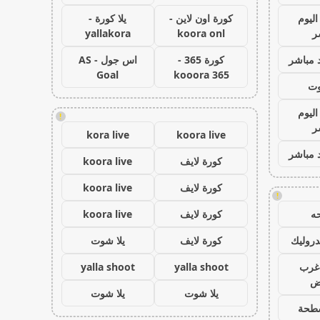
اليوم
كورة اون لاين -
يلا كورة -
ر
koora onl
yallakora
 مباشر
كورة 365 -
اس جول - AS
Goal
kooora 365
وت
اليوم
!
ر
kora live
koora live
 مباشر
كورة لايف
koora live
كورة لايف
koora live
!
ه
كورة لايف
koora live
روليك
كورة لايف
يلا شوت
غرب
yalla shoot
yalla shoot
اض
يلا شوت
يلا شوت
طحة