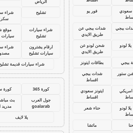
الرياض
ز سعودي
فور يو
تشليح
شراء سي
ساط
سكرا
ات ببجي
شدات ببجي عن
شراء سيارات
موقع ش
طريق الايدي
تشليح
سيارات 
لا لودو
شحن لودو عن
ارقام يشترون
شراء سي
طريق الايدي
سيارات تشليح
مصدو
 ببجي
بطاقات ايتونز
شراء سيارات قديمة تشليح
يشن ستور
شدات ببجي
اقساط
كورة 365
كورة س
 امريكي
ايتونز سعودي
ساط
اقساط
جول العرب
بث مباشر
goalarab
مدريد ا
لا لودو
حناء شعر
ساط
يلا لايف
نا
ماتشا