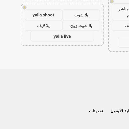
!
!
مباشر
م
يلا شوت
yalla shoot
يف
يلا شوت زون
يلا لايف
yalla live
ة الايفون
تحديثات