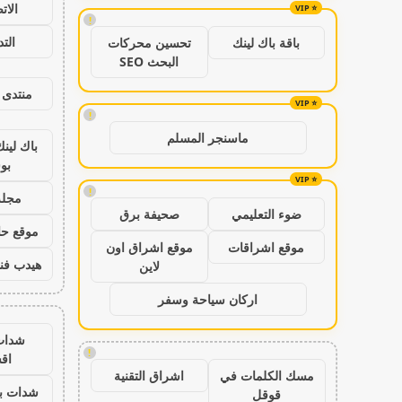
الات
!
الت
باقة باك لينك
تحسين محركات
البحث SEO
منتدى 
!
ماسنجر المسلم
باك لين
بو
!
مجلة
ضوء التعليمي
صحيفة برق
موقع حال
موقع اشراقات
موقع اشراق اون
هيدب فن
لاين
اركان سياحة وسفر
شدات
!
اق
مسك الكلمات في
اشراق التقنية
شدات بب
قوقل