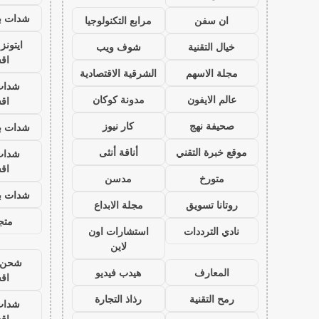
شدات بب
ان سفن
مرابع التكنولوجيا
ايتون
خيال التقنية
شوف ويب
اق
مجلة الاسهم
الشرقية الاقتصادية
شدات
عالم الايفون
مدونة كوكان
اق
صحيفة نهج
كار نيوز
شدات بب
موقع خبرة التقني
أناقة أنثى
شدات
اق
متورخ
مدسن
شدات بب
روتانا تسويق
مجلة الابداع
متجر
نادي الترددات
استشارات اون
لاين
شحن ي
المعارف
هيدب فيديو
اق
رمح التقنية
رذاذ التجارة
شدات
اق