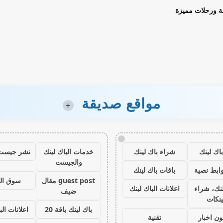
ة ورحلات مميزة
مواقع صديقة
+
!
اك لينك
شراء باك لينك
خدمات الباك لينك
نشر جيست
والجيست
ابط نصية
باقات باك لينك
guest post مقال
سوق ال
نك، شراء
اعلانات الباك لينك
ضيف
ينكات
باك لينك باقة 20
اعلانات الب
ون اخبار
تقنية