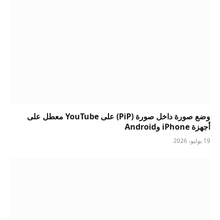
وضع صورة داخل صورة (PiP) على YouTube معطل على
أجهزة iPhone وAndroid
19 يوليو، 2026