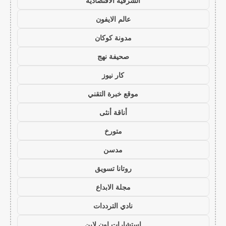
الشرقية الاقتصادية
عالم الايفون
مدونة كوكان
صحيفة نهج
كار نيوز
موقع خبرة التقني
أناقة أنثى
متورخ
مدسن
روتانا تسويق
مجلة الابداع
نادي الترددات
استشارات اون لاين