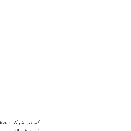
كشفت شركة Rivian اليوم عن الجيل الثاني من مركبات R1S وR1T، والتي حضرها أصدقاؤنا