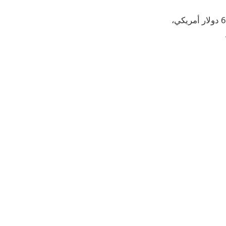
ستبدأ أسعار الجيل الثاني من R1S من 75.900 دولار أمريكي وسيبدأ سعر R1T من 69.900 دولار أمريكي،