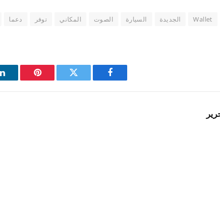
Wallet
الجديدة
السيارة
الصوت
المكاني
توفر
دعما
فيسبوك
تويتر
بينتيريست
ل
رير