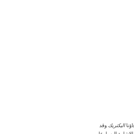
اليكتريك
وقد
جديدتان تستحقان الإشارة إليهما. على