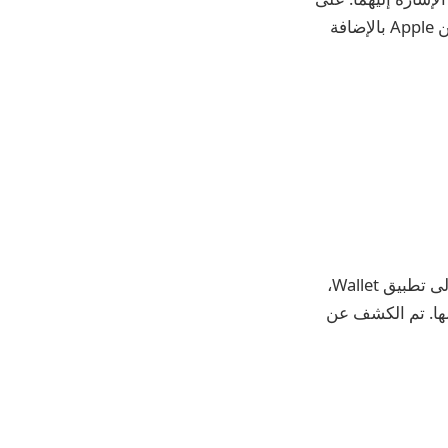
الرغم من أن Rivian لا يزال لا يدعم CarPlay، فقد أضاف دعمًا لمنصة مفاتيح السيارة من Apple بالإضافة
مفتاح السيارة تتيح ميزة مفتاح السيارة من Apple للمستخدمين إضافة مفتاح سيارتهم إلى تطبيق Wallet،
ارتهم وفتحها وتشغيلها. تم الكشف عن