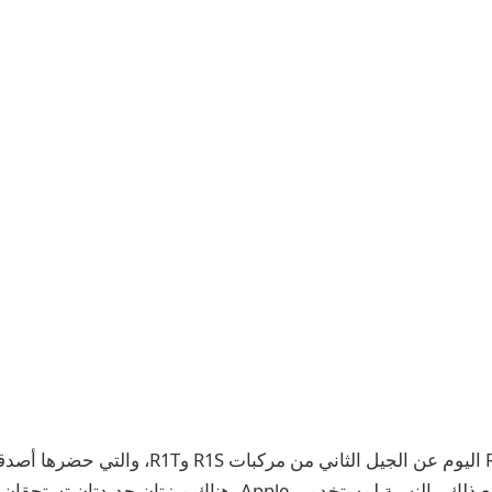
غطت في العمق. ومع ذلك، بالنسبة لمستخدمي Apple، هناك ميزتان 