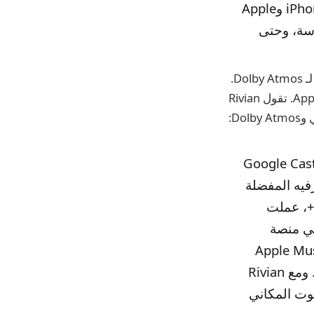
يمكن لمالكي Rivian استخدام مفاتيح السيارة في Apple Wallet على iPhone وApple
لها بسلاسة، وحتى
وفي الوقت نفسه، تقدم سيارات Rivian المجهزة بحزمة “Premium Audio” الآن دعمًا لـ Dolby Atmos.
يمكن للعملاء الاشتراك في خدمة Connect+ الجديدة من Rivian للوصول إلى Apple Music. تقول Rivian
م خدمة Connect+‎، وهي خدمة اشتراك جديدة، بث الفيديو من خلال Google Cast
 وسائل الترفيه المفضلة
يك بسهولة على شاشة العرض المركزية بجهاز R1. بالنسبة لـ Connect+، عملت
ميزة بعمق في منصة
يتيح Rivian’s Connect+ للعملاء الوصول إلى كتالوج Apple Music
الذي يضم أكثر من 100 مليون أغنية و30000 قائمة تشغيل، بدون إعلانات. ومع Rivian
لصوت المكاني