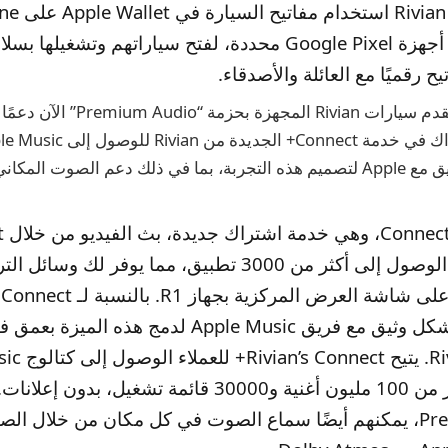
Watch، أو مع أجهزة Google Pixel محددة، لفتح سياراتهم وتشغي
ح رقميًا مع العائلة والأصدقاء.
المكاني وDolby Atmos:
تدع
وتوفر إمكانية الوصول إلى أكثر من 3000 تطبيق، مما يوفر لك
لد
Rivian أيضًا بشكل وثيق مع فريق Apple Music لدمج هذه ال
برمجيات Rivian. 
Premium Audio، يمكنهم أيضًا سماع الصوت في كل مكان من خلال ا