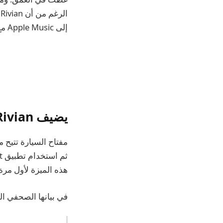
إلى Apple Music مع الصوت المكاني وDolby Atmos.
يضيف Rivian مفتاح السيارة وApple Music
هذه الميزة لأول مرة في WWDC 2020 ولا تزال تتوسع ببطء لتشمل الم
في بيانها الصحفي الذي أعلنت فيه عن 