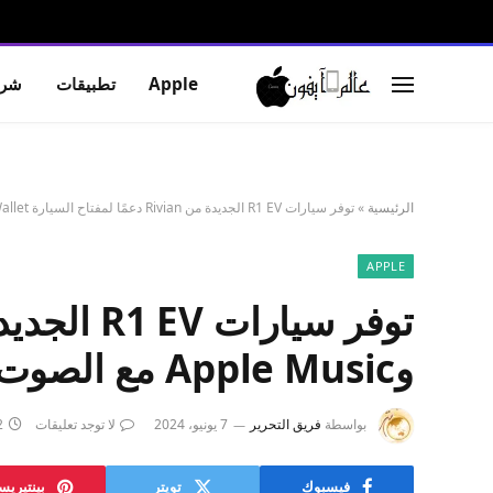
Apple
تطبيقات
شرو
الرئيسية
»
توفر سيارات R1 EV الجديدة من Rivian دعمًا لمفتاح السيارة Apple Wallet وApple Music مع الصوت المكاني
APPLE
وApple Music مع الصوت المكاني
بواسطة
فريق التحرير
7 يونيو، 2024
لا توجد تعليقات
2 د
فيسبوك
تويتر
بينتيري