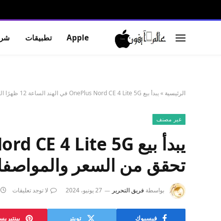
Apple
تطبيقات
شرو
الرئيسية
»
يبدأ بيع OnePlus Nord CE 4 Lite 5G في الهند الساعة 12 ظهرًا اليوم عبر أمازون: تحقق من السعر والمواصفات والعروض
غير مصنف
تحقق من السعر والمواصف
بواسطة
فريق التحرير
27 يونيو، 2024
لا توجد تعليقات
فيسبوك
تويتر
بينتيري