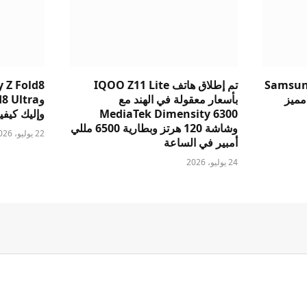
Samsung
تم إطلاق هاتف IQOO Z11 Lite
 Z Fold8
v: أيهما مميز
بأسعار معقولة في الهند مع
MediaTek Dimensity 6300
وإليك كيفية 
وشاشة 120 هرتز وبطارية 6500 مللي
22 يوليو، 2026
أمبير في الساعة
24 يوليو، 2026