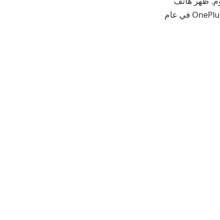
ي وقت لاحق اليوم. ظهر هاتف
OnePlus Nord CE 4 Lite 5G لأول مرة مؤخرًا باعتباره الهاتف الذكي الأكثر تكلفة من OnePlus في عام