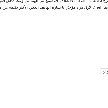
من المقرر أن يتم طرح OnePlus Nord CE 4 Lite 5G للبيع في الهند ف
X