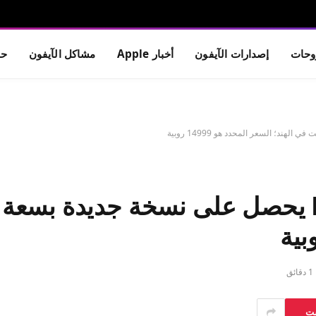
حات
إصدارات الآيفون
أخبار Apple
مشاكل الآيفون
حم
1 دقائق
ست