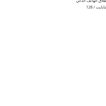
ت لجهاز NARZO 70x 5G في الهند. تم إطلاق الهاتف الذكي
مرة أخرى في أبريل بنوعين مختلفين من التخزين – 4 جيجابايت / 128 جيجابايت و 6 جيجابايت / 128