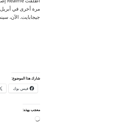
جيجابايت. الآن، سينضم طراز NARZO 70x 5G بسعة 8 جي
شارك هذا الموضوع:
فيس بوك
معجب بهذه:
جاري
التحميل…