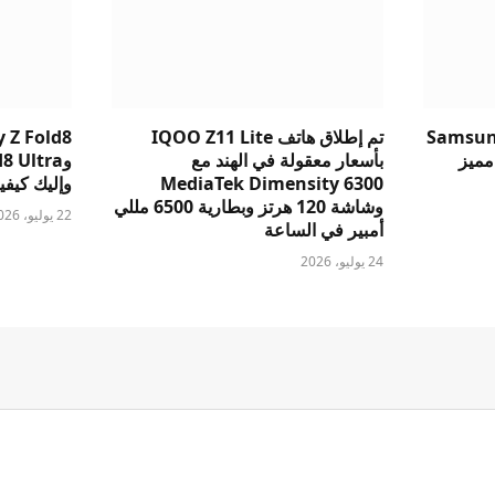
Samsung
تم إطلاق هاتف IQOO Z11 Lite
 Z Fold8
v: أيهما مميز
بأسعار معقولة في الهند مع
MediaTek Dimensity 6300
وإليك كيفية 
وشاشة 120 هرتز وبطارية 6500 مللي
22 يوليو، 2026
أمبير في الساعة
24 يوليو، 2026