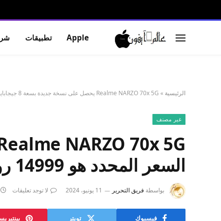
Apple
تطبيقات
شرو
الرئيسية
»
Realme NARZO 70x 5G يحصل على نسخة جديدة بسعة 8 جيجابايت في الهند؛ السعر المحدد هو 14999 روبية
غير مصنف
السعر المحدد هو 14999 روبية
بواسطة
فريق التحرير
11 يونيو، 2024
لا توجد تعليقات
فيسبوك
تويتر
بينتيري