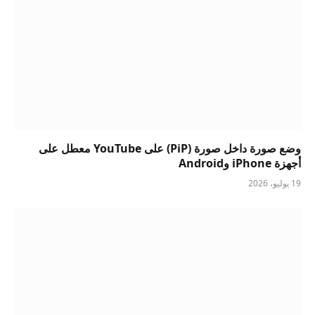
وضع صورة داخل صورة (PiP) على YouTube معطل على
أجهزة iPhone وAndroid
19 يوليو، 2026