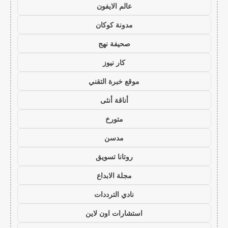
عالم الايفون
مدونة كوكان
صحيفة نهج
كار نيوز
موقع خبرة التقني
أناقة أنثى
متورخ
مدسن
روتانا تسويق
مجلة الابداع
نادي الترددات
استشارات اون لاين