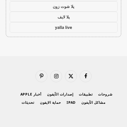
يلا شوت زون
يلا لايف
yalla live
فيسبوك
X
الانستغرام
بينتيريست
(Twitter)
شروحات
تطبيقات
إصدارات الآيفون
أخبار APPLE
مشاكل الآيفون
IPAD
حماية الايفون
تحديثات