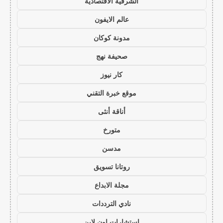
الشرقية الاقتصادية
عالم الايفون
مدونة كوكان
صحيفة نهج
كار نيوز
موقع خبرة التقني
أناقة أنثى
متورخ
مدسن
روتانا تسويق
مجلة الابداع
نادي الترددات
استشارات اون لاين