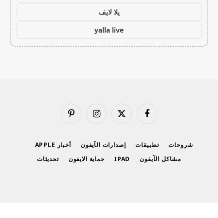
يلا لايف
yalla live
فيسبوك
X
الانستغرام
بينتيريست
(Twitter)
شروحات
تطبيقات
إصدارات الآيفون
أخبار APPLE
مشاكل الآيفون
IPAD
حماية الايفون
تحديثات