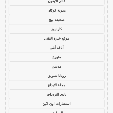
عالم الايفون
مدونة كوكان
صحيفة نهج
كار نيوز
موقع خبرة التقني
أناقة أنثى
متورخ
مدسن
روتانا تسويق
مجلة الابداع
نادي الترددات
استشارات اون لاين
المعارف