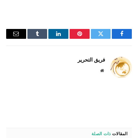
فيسبوك
تويتر
بينتيريست
لينكدإن
Tumblr
البريد
الإلكترو
فريق التحرير
موقع
الويب
المقالات
ذات الصلة