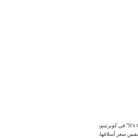
أعلنت شركة Apple مؤخرًا عن أربعة طرازات جديدة من iPhone في حدث “It’s Glowtime” في كوبرتينو،
نيا. بينما احتفظت هواتف iPhone 16 وiPhone 16 Plus وiPhone 16 Pro Max بنفس سعر أسلافها،