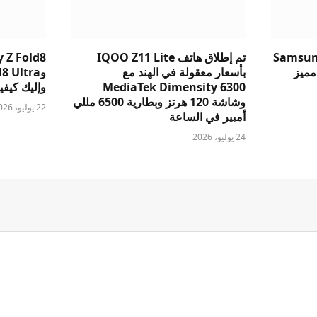
Samsung
تم إطلاق هاتف IQOO Z11 Lite
 Z Fold8
v: أيهما مميز
بأسعار معقولة في الهند مع
MediaTek Dimensity 6300
وإليك كيفية 
وشاشة 120 هرتز وبطارية 6500 مللي
22 يوليو، 2026
أمبير في الساعة
24 يوليو، 2026