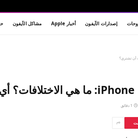
حات
إصدارات الآيفون
أخبار Apple
مشاكل الآيفون
حم
1 دقائق
ست