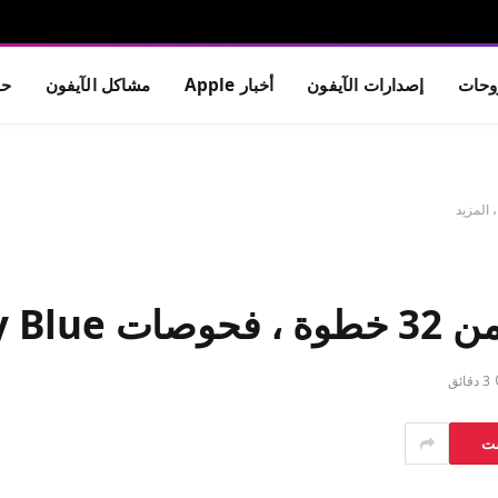
حات
إصدارات الآيفون
أخبار Apple
مشاكل الآيفون
حم
3 دقائق
ست