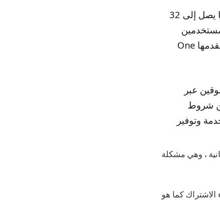
“يمكن إجبار المستخدمين على التنقل في ما يصل إلى 23 شاشة واتخاذ ما يصل إلى 32
لمستخدمين
قبل أن ترتفع فاتورتهم التجريبية المجانية ، وأسيء تمثيل المدخرات التي تقدمها One
ثقة في المتسوقين عبر
عن شروط
دمة وتوفير
مجانية ، وهي مشكلة
الاشتراك كما هو