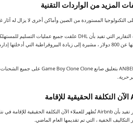
ت المزيد من الواردات التقنية
لى التكنولوجيا المستوردة من الصين وأماكن أخرى لا يزال له آثار غ
أدت التقارير التي تفيد بأن DHL علقت جميع عمليات التسليم ل
للسلع التي تزيد قيمتها عن 800 دولار ، مشيرة إلى زيادة البيروقراطية التي أدخلت
قامت شركة ANBERNINC بتعليق صانع ame Boy Clone Clone
ير
حرية.
تقارير تفيد بأن Airbnb تُظهر للعملاء الآن التكلفة الحقيقية للإقا
 التكاليف الخفية ، التي تم تقديمها العام الماضي.