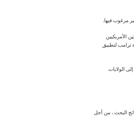
ير مرغوب فيها.
لمستهلكين الأمريكيين
ها إدارة ترامب لتطبيق
G على جميع الشحنات إلى الولايات
مة في نتائج البحث ، من أجل