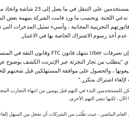
 ، تدعي اللجنة. وبحسب ما ورد قامت الشركة بمهمة بعض ا
تقول الدعوى إن تصرفات Uber تنتهك قانون FTC وقانون ال
لذي “يتطلب من تجار التجزئة عبر الإنترنت الكشف بوضوح 
بيعونها ، والحصول على موافقة المستهلكين قبل شحنهم للخ
إلغاء اشتراك متكرر.”
Ub بأنه يمكن للمستخدمين البدء في التهم قبل يومين من انتهاء التجارب ال
الآن ، لكنها تنفي التهم الأخرى.
د العام الماضي ، حيث طُلب من الشركات أن تجعل من السهل إلغاء 