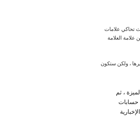
اصة ، حيث تحاكي علامات
فاض قيمةها كجزء من علامة العلامة
يرها ، ولكن ستكون
ميزة ، ثم
 حسابات
إخبارية