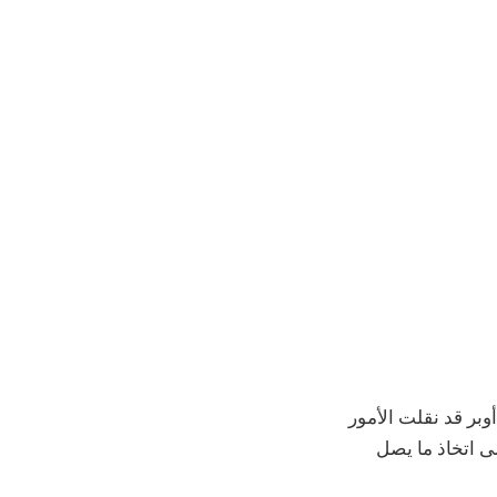
أوبر قد نقلت الأمور
اره على uber أحد المشتركين على اتخاذ ما يصل