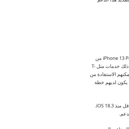
بدءًا من iOS 18.5 ، سيتمكن iPhone 13 و iPhone 13 Mini و iPhone 13 Pro و iPhone 13 Pro Max من
الوصول إلى ميزات الأقمار الصناعية التي تقدمها شركات النقل مثل T-Mobile ، بما في ذلك خدمات مثل T-
ن تغطية القمر الصناعي. يعني هذا التوسع أن المزيد من مستخدمي iPhone يمكنهم الاستفادة من
ن يكون لديهم خطة
أيد iPhone 14 والأجهزة الأحدث هذا النوع من وظائف الأقمار الصناعية القائمة على الناقل منذ iOS 18.3.