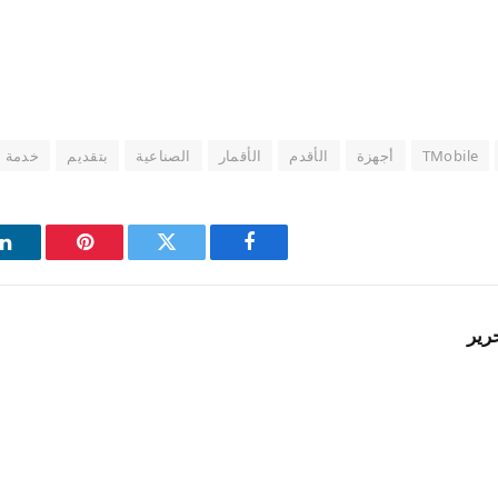
TMobile
أجهزة
الأقدم
الأقمار
الصناعية
بتقديم
خدمة
فيسبوك
تويتر
بينتيريست
ل
رير