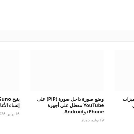
ست ميزات
وضع صورة داخل صورة (PiP) على
الي
YouTube معطل على أجهزة
إنشاء الأغاني
iPhone وAndroid
16 يوليو، 2026
19 يوليو، 2026