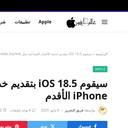
Apple
تطبيقات
شرو
الرئيسية
»
سيقوم iOS 18.5 بتقديم خدمة الأقمار الصناعية مثل T-Mobile Starlink على أجهزة iPhone الأقدم
APPLE
iPhone الأقدم
بواسطة
فريق التحرير
6 مايو، 2025
لا توجد تعليقات
2 دقائ
فيسبوك
تويتر
بينتيري