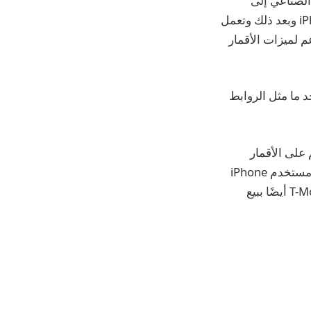
App عبر القمر الصناعي إلى
سلسلة iPhone 13. تعتمد هذه الميزة على أجهزة متخصصة موجودة فقط في iPhone 14 وبعد ذلك وتعمل
نه لا “تثبيت starlink” على كل iPhone ، فقط دعم لميزات الأقمار
 ما مثل الروابط
 الإنترنت القائم على الأقمار
الصناعية Starlink إلى مناطق الشبكة الميتة. الخدمة حاليا في بيتا حتى يوليو. يمكن لأي مستخدم iPhone
الذي يحتوي على أي شركة طيران التسجيل لاختبار الخدمة قبل أن يتم بثه. سيقوم T-Mobile أيضًا ببيع