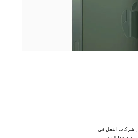
ية المقدمة من شركات النقل في
لـ iPhone 14 و Modeler Models. الآن ، مع إصدار iOS 18.5 RC ، تقوم Apple بتمديد هذا الدعم