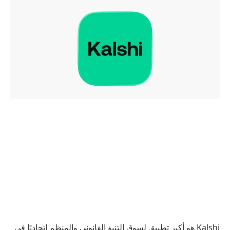
Kalshi هو أكبر تطبيق لسوق التنبؤ القانوني والمنظم اتحاديًا في