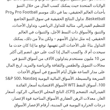
الولايات المتحدة حيث يمكنك كسب المال من خلال التنبؤ
بأحداث العالم الحقيقي، بما في ذلك موسم Pro Football وPro
Basketball. تداول النتائج الحقيقية في سوق التنبؤ الخاضع
للتنظيم الفيدرالي. مثالية للتداول الرياضي، وتداول الأحداث،
والتنبؤ، والأسواق ذات النمط الآجل، والتنبؤات في العالم
الحقيقي. إنه مثل تداول الأسهم – ولكن بدلاً من ذلك، يمكنك
التداول بناءً على الأحداث التي تفهمها. توقع ما إذا كان حدث ما
سيحدث أم لا، واكسب المال إذا كنت على حق. انضم إلى أكثر
من 10 مليون مستخدم يتداولون الآلاف من أسواق التنبؤ في
مجالات التمويل والطقس والثقافة والرياضة والمزيد. اربح المال
على مدار الساعة طوال أيام الأسبوع في أسواق الأحداث
السريعة والبسيطة. الأسواق المالية اليومية S&P 500، Nasdaq
100، أسواق النفط WTI الأسواق الاقتصادية أسعار الفائدة
الفيدرالية، التضخم (CPI)، الناتج المحلي الإجمالي، الركود، أسعار
الغاز، معدلات الرهن العقاري الأسواق المناخية قوة الإعصار،
درجات الحرارة اليومية في المدينة، أرقام الإعصار الأسواق