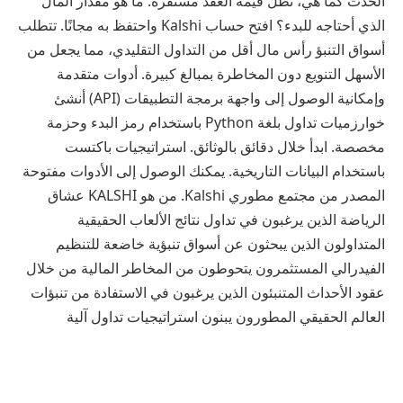
الحدث كما هي، تظل قيمة العقد مستقرة. ما هو مقدار المال
الذي أحتاجه للبدء؟ افتح حساب Kalshi واحتفظ به مجانًا. تتطلب
أسواق التنبؤ رأس مال أقل من التداول التقليدي، مما يجعل من
الأسهل التنويع دون المخاطرة بمبالغ كبيرة. أدوات متقدمة
وإمكانية الوصول إلى واجهة برمجة التطبيقات (API) أنشئ
خوارزميات تداول بلغة Python باستخدام رمز البدء وحزمة
مخصصة. ابدأ خلال دقائق بالوثائق. استراتيجيات باكتست
باستخدام البيانات التاريخية. يمكنك الوصول إلى الأدوات مفتوحة
المصدر من مجتمع مطوري Kalshi. من هو KALSHI عشاق
الرياضة الذين يرغبون في تداول نتائج الألعاب الحقيقية
المتداولون الذين يبحثون عن أسواق تنبؤية خاضعة للتنظيم
الفيدرالي المستثمرون يتحوطون من المخاطر المالية من خلال
عقود الأحداث المتنبئون الذين يرغبون في الاستفادة من تنبؤات
العالم الحقيقي المطورون يبنون استراتيجيات تداول آلية