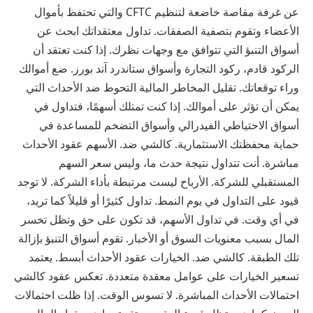
عن غرفة مقاصة خاضعة لتنظيم CFTC والتي تحتفظ بأموال
الأعضاء وتقوم بتصفية الصفقات. تداول معتقداتك ابحث عن
أسواق التنبؤ التي تتوافق مع وجهات نظرك. إذا كنت تعتقد أن
الركود قادم، ركود التجارة وأسواق ستاندرد آند بورز. ضع أموالك
وراء توقعاتك. تقليل المخاطر المالية التحوط ضد الأحداث التي
يمكن أن تؤثر على أموالك. إذا كنت تمتلك أسهمًا، فتداول في
أسواق الاحتياطي الفيدرالي وأسواق التضخم للمساعدة في
حماية محفظتك الاستثمارية. كالشي ضد. الأسهم عقود الأحداث
مباشرة. أنت تتداول نتيجة حدث ما، وليس سعر السهم
المستقبلي للشركة. الأرباح ليست مرتبطة بأداء الشركة. لا توجد
قيود على التداول في يوم النمط. تداول كثيرًا أو قليلاً كما تريد،
في أي وقت. في تداول الأسهم، قد تكون على حق وتظل تخسر
المال بسبب معنويات السوق أو الأخبار. تقوم أسواق التنبؤ بإزالة
تلك الطبقة. كالشي ضد. الخيارات عقود الأحداث أبسط. يعتمد
تسعير الخيارات على عوامل معقدة متعددة. تعكس عقود كالشي
احتمالات الأحداث المباشرة. لا تسوس الوقت. إذا ظلت احتمالات