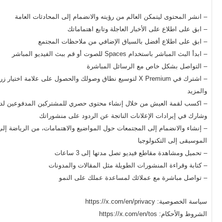
– انشر المحتوى ليتمكن العالم من رؤيته والانضمام إلى المحادثات العامة
– ابق على اطلاع على الأخبار العاجلة وتابع اهتماماتك
– ابق على اطلاع أفضل بالسياق الإضافي من ملاحظات المجتمع
– ابدأ البث المباشر باستخدام Spaces للصوت أو قم ببث الفيديو المباشر
– التواصل بشكل خاص مع الرسائل المباشرة
– اشترك في X Premium لتوسيع نطاق وصولك والحصول على علامة اختيار زر
والمزيد
– اكسب لقمة العيش من خلال إنشاء محتوى حصري للمشتركين المدفوعين لد
وشارك في إيرادات الإعلانات الناتجة عن الردود على منشوراتك
– إنشاء والانضمام إلى المجتمعات حول المواضيع والاهتمامات، من الرياضة إلى
الموسيقى إلى التكنولوجيا
– تحميل ومشاهدة مقاطع فيديو تصل مدتها إلى 3 ساعات
– كتابة وقراءة المنشورات الطويلة مثل المقالات والمدونات
– تواصل مباشرة مع عملائك لمساعدة عملك على النمو
سياسة الخصوصية: https://x.com/en/privacy
الشروط والأحكام: https://x.com/en/tos